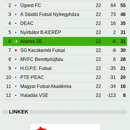
2
Újpest FC
22
64
55
3
Á Stúdió Futsal Nyíregyháza
22
73
46
4
DEAC
22
16
35
5
Nyírbátor B-KERÉP
22
2
31
6
Aramis SE
22
-6
31
7
SG Kecskemét Futsal
22
-9
30
8
MVFC Berettyóújfalu
22
6
28
9
H.O.P.E. Futsal
22
-35
21
10
PTE-PEAC
22
-31
20
11
Magyar Futsal Akadémia
22
-34
16
12
Haladás VSE
22
-113
8
LINKEK