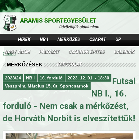
Jump to navigation
HÍREK
NB I
MÉRKŐZÉS
CSAPAT
UP
NAGY ÁDÁM
PÁLYÁZAT
CSARNOK ÉPÍTÉS
GALÉRIÁK
Címlap
J
KAPCSOLAT
MÉRKŐZÉSEK
e
2023/24
NB I
16. forduló
2023. 12. 01. - 18:30
Futsal
l
Veszprém, Március 15. úti Sportcsarnok
NB I., 16.
e
forduló - Nem csak a mérkőzést,
n
de Horváth Norbit is elveszítettük!
l
e