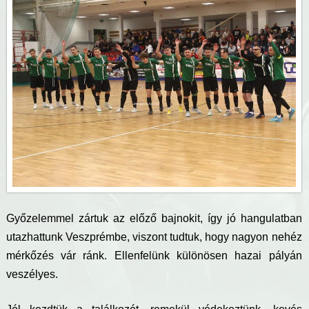
g
i
h
e
l
y
Győzelemmel zártuk az előző bajnokit, így jó hangulatban
utazhattunk Veszprémbe, viszont tudtuk, hogy nagyon nehéz
mérkőzés vár ránk. Ellenfelünk különösen hazai pályán
veszélyes.