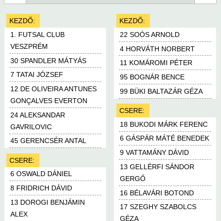
KEZDŐ:
KEZDŐ:
1. FUTSAL CLUB
22 SOÓS ARNOLD
VESZPRÉM
4 HORVÁTH NORBERT
30 SPANDLER MÁTYÁS
11 KOMÁROMI PÉTER
7 TATAI JÓZSEF
95 BOGNÁR BENCE
12 DE OLIVEIRA ANTUNES
99 BÜKI BALTAZÁR GÉZA
GONÇALVES EVERTON
CSERE:
24 ALEKSANDAR
18 BUKODI MÁRK FERENC
GAVRILOVIC
6 GÁSPÁR MÁTÉ BENEDEK
45 GERENCSÉR ANTAL
9 VATTAMÁNY DÁVID
CSERE:
13 GELLÉRFI SÁNDOR
6 OSWALD DÁNIEL
GERGŐ
8 FRIDRICH DÁVID
16 BÉLAVÁRI BOTOND
13 DOROGI BENJÁMIN
17 SZEGHY SZABOLCS
ALEX
GÉZA