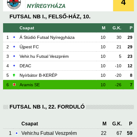
4
NYÍREGYHÁZA
FUTSAL NB I., FELSŐ-HÁZ, 10.
Csapat
M
G.K.
P
1
Á Stúdió Futsal Nyíregyháza
10
30
29
2
Újpest FC
10
21
29
3
Vehir.hu Futsal Veszprém
10
5
23
4
DEAC
10
-10
12
5
Nyírbátor B-KERÉP
10
-20
8
6
Aramis SE
10
-26
7
FUTSAL NB I., 22. FORDULÓ
Csapat
M
G.K.
P
1
Vehir.hu Futsal Veszprém
22
67
59