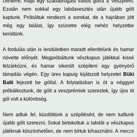
centerre, majd egy szabadrúgást váltott gólra a Veszprém.
Ezután nem sokkal egy labdavesztés után újabb gólt
kaptunk. Próbáltuk rendezni a sorokat, de a hajrában jött
még egy találat, így szünetre elég nehéz helyzetbe
kerültünk.
A fordulás után is lendületben maradt ellenfelünk és hamar
növelte előnyét. Megpróbáltunk vészkapus játékkal kissé
felzárkózni, és hamar sikerült szépíteni egy gyönyörű
támadás végén. Egy üres kapuig kijátszott helyzetet
Büki
Balti
fejezett be góllal. A folytatásban is öt a néggyel
próbálkoztunk, de gólt a veszprémiek szereztek, így újra öt
gól volt a különbség.
Nem adtuk fel, küzdöttünk a szépítésért, de nem tudtunk
újabb gólt szerezni. Sokat birtokoltuk a labdát a vészkapus
játéknak köszönhetően, de nem bírtuk kihasználni. A meccs