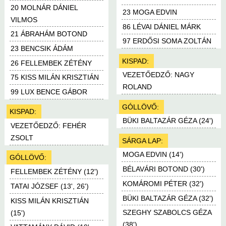
20 MOLNÁR DÁNIEL
23 MOGA EDVIN
VILMOS
86 LÉVAI DÁNIEL MÁRK
21 ÁBRAHÁM BOTOND
97 ERDŐSI SOMA ZOLTÁN
23 BENCSIK ÁDÁM
KISPAD:
26 FELLEMBEK ZÉTÉNY
VEZETŐEDZŐ: NAGY
75 KISS MILÁN KRISZTIÁN
ROLAND
99 LUX BENCE GÁBOR
GÓLLÖVŐ:
KISPAD:
BÜKI BALTAZÁR GÉZA (24')
VEZETŐEDZŐ: FEHÉR
ZSOLT
SÁRGA LAP:
MOGA EDVIN (14')
GÓLLÖVŐ:
BÉLAVÁRI BOTOND (30')
FELLEMBEK ZÉTÉNY (12')
KOMÁROMI PÉTER (32')
TATAI JÓZSEF (13', 26')
BÜKI BALTAZÁR GÉZA (32')
KISS MILÁN KRISZTIÁN
SZEGHY SZABOLCS GÉZA
(15')
(38')