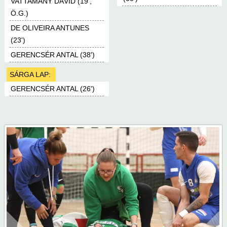
VATTAMÁNY DÁVID (19',
Ö.G.)
DE OLIVEIRA ANTUNES
(23')
GERENCSÉR ANTAL (38')
SÁRGA LAP:
GERENCSÉR ANTAL (26')