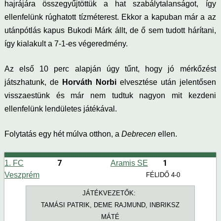
hajrájára összegyűjtöttük a hat szabálytalanságot, így
ellenfelünk rúghatott tízméterest. Ekkor a kapuban már a az
utánpótlás kapus Bukodi Márk állt, de ő sem tudott hárítani,
így kialakult a 7-1-es végeredmény.
Az első 10 perc alapján úgy tűnt, hogy jó mérkőzést
játszhatunk, de
Horváth Norbi
elvesztése után jelentősen
visszaestünk és már nem tudtuk nagyon mit kezdeni
ellenfelünk lendületes játékával.
Folytatás egy hét múlva otthon, a
Debrecen
ellen.
7
1
1. FC
Aramis SE
Veszprém
FÉLIDŐ 4-0
JÁTÉKVEZETŐK:
TAMÁSI PATRIK, DEME RAJMUND, INBRIKSZ
MÁTÉ