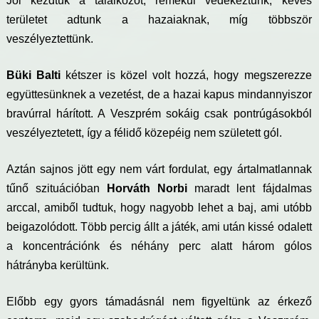
Jól kezdtük a találkozót, remekül védekeztünk, kevés
területet adtunk a hazaiaknak, míg többször
veszélyeztettünk.
Büki Balti
kétszer is közel volt hozzá, hogy megszerezze
együttesünknek a vezetést, de a hazai kapus mindannyiszor
bravúrral hárított. A Veszprém sokáig csak pontrúgásokból
veszélyeztetett, így a félidő közepéig nem született gól.
Aztán sajnos jött egy nem várt fordulat, egy ártalmatlannak
tűnő szituációban
Horváth Norbi
maradt lent fájdalmas
arccal, amiből tudtuk, hogy nagyobb lehet a baj, ami utóbb
beigazolódott. Több percig állt a játék, ami után kissé odalett
a koncentrációnk és néhány perc alatt három gólos
hátrányba kerültünk.
Előbb egy gyors támadásnál nem figyeltünk az érkező