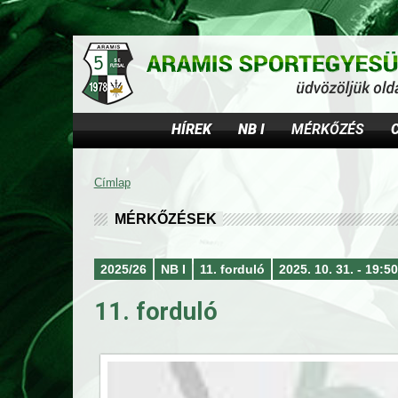
HÍREK
NB I
MÉRKŐZÉS
Címlap
J
MÉRKŐZÉSEK
e
2025/26
NB I
11. forduló
2025. 10. 31. - 19:50
l
e
11. forduló
n
l