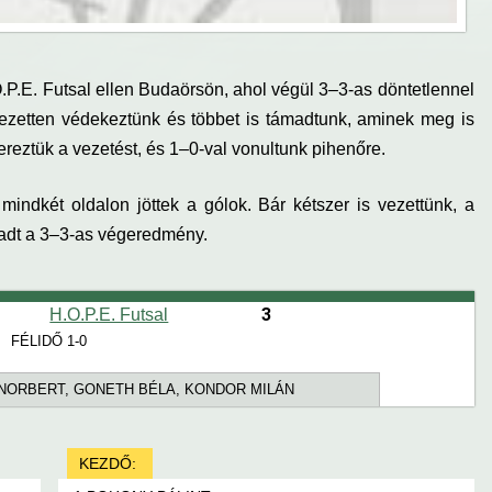
O.P.E. Futsal ellen Budaörsön, ahol végül 3–3-as döntetlennel
vezetten védekeztünk és többet is támadtunk, aminek meg is
reztük a vezetést, és 1–0-val vonultunk pihenőre.
 mindkét oldalon jöttek a gólok. Bár kétszer is vezettünk, a
radt a 3–3-as végeredmény.
3
H.O.P.E. Futsal
FÉLIDŐ 1-0
 NORBERT, GONETH BÉLA, KONDOR MILÁN
KEZDŐ: