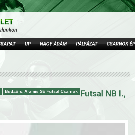
Jump to navigation
CSAPAT
UP
NAGY ÁDÁM
PÁLYÁZAT
CSARNOK ÉP
Budaörs, Aramis SE Futsal Csarnok
Futsal NB I.,