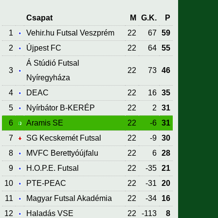
Csapat
M
G.K.
P
1
Vehir.hu Futsal Veszprém
22
67
59
2
Újpest FC
22
64
55
Á Stúdió Futsal
3
22
73
46
Nyíregyháza
4
DEAC
22
16
35
5
Nyírbátor B-KERÉP
22
2
31
6
Aramis SE
22
-6
31
7
SG Kecskemét Futsal
22
-9
30
8
MVFC Berettyóújfalu
22
6
28
9
H.O.P.E. Futsal
22
-35
21
10
PTE-PEAC
22
-31
20
11
Magyar Futsal Akadémia
22
-34
16
12
Haladás VSE
22
-113
8