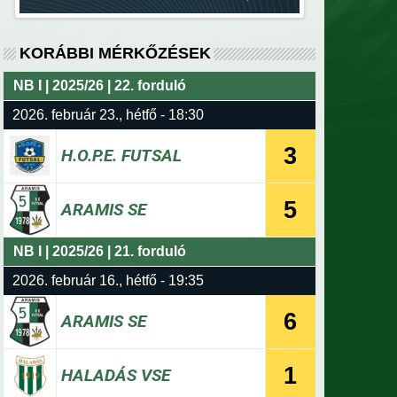
KORÁBBI MÉRKŐZÉSEK
NB I | 2025/26 | 22. forduló
2026. február 23., hétfő - 18:30
3
H.O.P.E. FUTSAL
5
ARAMIS SE
NB I | 2025/26 | 21. forduló
2026. február 16., hétfő - 19:35
6
ARAMIS SE
1
HALADÁS VSE