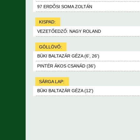
97 ERDŐSI SOMA ZOLTÁN
KISPAD:
VEZETŐEDZŐ: NAGY ROLAND
GÓLLÖVŐ:
BÜKI BALTAZÁR GÉZA (6', 26')
PINTÉR ÁKOS CSANÁD (36')
SÁRGA LAP:
BÜKI BALTAZÁR GÉZA (12')