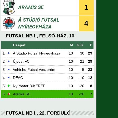
1
ARAMIS SE
Á STÚDIÓ FUTSAL
4
NYÍREGYHÁZA
FUTSAL NB I., FELSŐ-HÁZ, 10.
Csapat
M
G.K.
P
1
Á Stúdió Futsal Nyíregyháza
10
30
29
2
Újpest FC
10
21
29
3
Vehir.hu Futsal Veszprém
10
5
23
4
DEAC
10
-10
12
5
Nyírbátor B-KERÉP
10
-20
8
6
Aramis SE
10
-26
7
FUTSAL NB I., 22. FORDULÓ