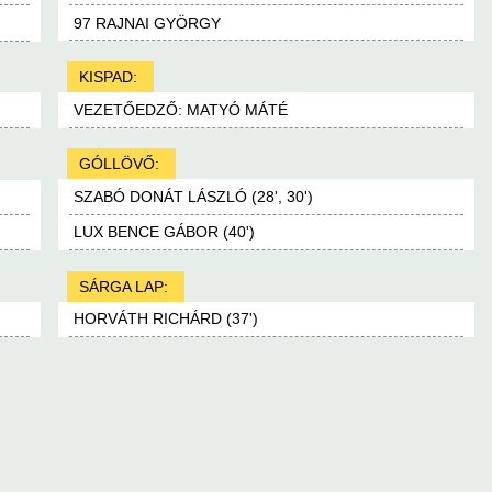
97 RAJNAI GYÖRGY
KISPAD:
VEZETŐEDZŐ: MATYÓ MÁTÉ
GÓLLÖVŐ:
SZABÓ DONÁT LÁSZLÓ (28', 30')
LUX BENCE GÁBOR (40')
SÁRGA LAP:
HORVÁTH RICHÁRD (37')