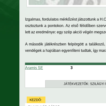
Izgalmas, fordulatos mérkőzést játszottunk a H.
osztoztunk a pontokon. Az első félidőben szer
lett az eredménye: egy szép akció végén megsze
A második játékrészben felpörgött a találkozó,
vendégek a hajrában egyenlíteni tudtak, így ma
3
Aramis SE
JÁTÉKVEZETŐK:
SZILÁGYI
KEZDŐ: