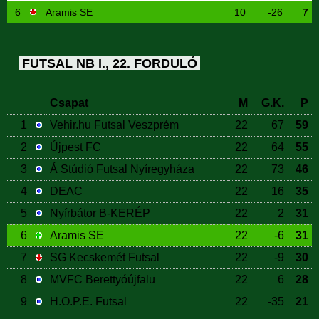
6
Aramis SE
10
-26
7
FUTSAL NB I., 22. FORDULÓ
Csapat
M
G.K.
P
1
Vehir.hu Futsal Veszprém
22
67
59
2
Újpest FC
22
64
55
3
Á Stúdió Futsal Nyíregyháza
22
73
46
4
DEAC
22
16
35
5
Nyírbátor B-KERÉP
22
2
31
6
Aramis SE
22
-6
31
7
SG Kecskemét Futsal
22
-9
30
8
MVFC Berettyóújfalu
22
6
28
9
H.O.P.E. Futsal
22
-35
21