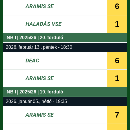
6
ARAMIS SE
1
HALADÁS VSE
NB I | 2025/26 | 20. forduló
2026. február 13., péntek - 18:30
6
DEAC
1
ARAMIS SE
NB I | 2025/26 | 19. forduló
2026. január 05., hétfő - 19:35
7
ARAMIS SE