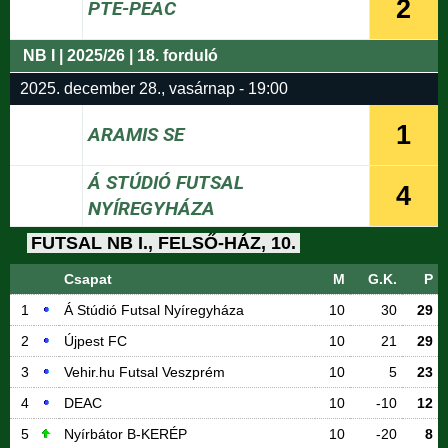
2
PTE-PEAC
NB I | 2025/26 | 18. forduló
2025. december 28., vasárnap - 19:00
1
ARAMIS SE
Á STÚDIÓ FUTSAL
4
NYÍREGYHÁZA
FUTSAL NB I., FELSŐ-HÁZ, 10.
Csapat
M
G.K.
P
1
Á Stúdió Futsal Nyíregyháza
10
30
29
2
Újpest FC
10
21
29
3
Vehir.hu Futsal Veszprém
10
5
23
4
DEAC
10
-10
12
5
Nyírbátor B-KERÉP
10
-20
8