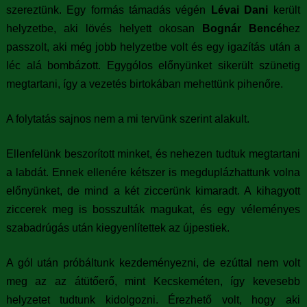
szereztünk. Egy formás támadás végén
Lévai Dani
került
helyzetbe, aki lövés helyett okosan
Bognár Bencé
hez
passzolt, aki még jobb helyzetbe volt és egy igazítás után a
léc alá bombázott. Egygólos előnyünket sikerült szünetig
megtartani, így a vezetés birtokában mehettünk pihenőre.
A folytatás sajnos nem a mi tervünk szerint alakult.
Ellenfelünk beszorított minket, és nehezen tudtuk megtartani
a labdát. Ennek ellenére kétszer is megduplázhattunk volna
előnyünket, de mind a két ziccerünk kimaradt. A kihagyott
ziccerek meg is bosszulták magukat, és egy véleményes
szabadrúgás után kiegyenlítettek az újpestiek.
A gól után próbáltunk kezdeményezni, de ezúttal nem volt
meg az az átütőerő, mint Kecskeméten, így kevesebb
helyzetet tudtunk kidolgozni. Érezhető volt, hogy aki