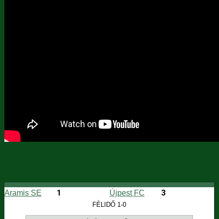
1
3
Aramis SE
Újpest FC
FÉLIDŐ 1-0