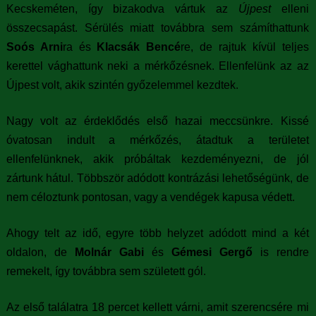
i
Kecskeméten, így bizakodva vártuk az
Újpest
elleni
összecsapást. Sérülés miatt továbbra sem számíthattunk
h
Soós Arni
ra és
Klacsák Bencé
re, de rajtuk kívül teljes
e
kerettel vághattunk neki a mérkőzésnek. Ellenfelünk az az
Újpest volt, akik szintén győzelemmel kezdtek.
l
y
Nagy volt az érdeklődés első hazai meccsünkre. Kissé
óvatosan indult a mérkőzés, átadtuk a területet
ellenfelünknek, akik próbáltak kezdeményezni, de jól
zártunk hátul. Többször adódott kontrázási lehetőségünk, de
nem céloztunk pontosan, vagy a vendégek kapusa védett.
Ahogy telt az idő, egyre több helyzet adódott mind a két
oldalon, de
Molnár Gabi
és
Gémesi Gergő
is rendre
remekelt, így továbbra sem született gól.
Az első találatra 18 percet kellett várni, amit szerencsére mi