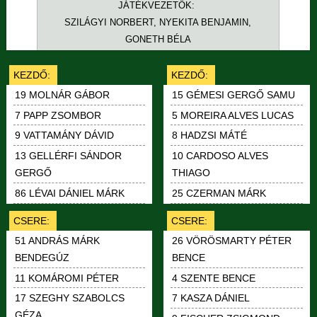
JÁTÉKVEZETŐK:
SZILÁGYI NORBERT, NYEKITA BENJAMIN,
GONETH BÉLA
KEZDŐ:
KEZDŐ:
19 MOLNÁR GÁBOR
15 GÉMESI GERGŐ SAMU
7 PAPP ZSOMBOR
5 MOREIRA ALVES LUCAS
9 VATTAMÁNY DÁVID
8 HADZSI MÁTÉ
13 GELLÉRFI SÁNDOR
10 CARDOSO ALVES
GERGŐ
THIAGO
86 LÉVAI DÁNIEL MÁRK
25 CZERMAN MÁRK
CSERE:
CSERE:
26 VÖRÖSMARTY PÉTER
51 ANDRÁS MÁRK
BENCE
BENDEGÚZ
4 SZENTE BENCE
11 KOMÁROMI PÉTER
7 KASZA DÁNIEL
17 SZEGHY SZABOLCS
GÉZA