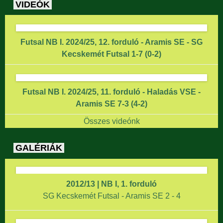
VIDEÓK
Futsal NB I. 2024/25, 12. forduló - Aramis SE - SG
Kecskemét Futsal 1-7 (0-2)
Futsal NB I. 2024/25, 11. forduló - Haladás VSE -
Aramis SE 7-3 (4-2)
Összes videónk
GALÉRIÁK
2012/13 | NB I, 1. forduló
SG Kecskemét Futsal - Aramis SE 2 - 4