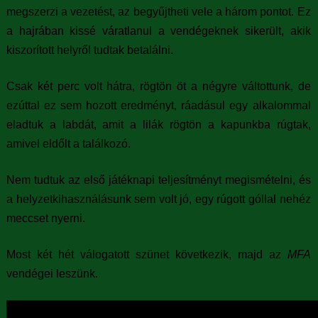
megszerzi a vezetést, az begyűjtheti vele a három pontot. Ez
a hajrában kissé váratlanul a vendégeknek sikerült, akik
kiszorított helyről tudtak betalálni.
Csak két perc volt hátra, rögtön öt a négyre váltottunk, de
ezúttal ez sem hozott eredményt, ráadásul egy alkalommal
eladtuk a labdát, amit a lilák rögtön a kapunkba rúgtak,
amivel eldőlt a találkozó.
Nem tudtuk az első játéknapi teljesítményt megismételni, és
a helyzetkihasználásunk sem volt jó, egy rúgott góllal nehéz
meccset nyerni.
Most két hét válogatott szünet következik, majd az
MFA
vendégei leszünk.