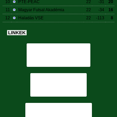
10
PTE-PEAC
22
-31
20
11
Magyar Futsal Akadémia
22
-34
16
12
Haladás VSE
22
-113
8
LINKEK