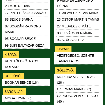
9 FISCHER ZSIGMOND
LÓRÁNT
23 MOGA EDVIN
11 MILAVECZ KEVIN MÁRK
77 PINTÉR ÁKOS CSANÁD
23 ÖSTÖR MARTIN TAMÁS
85 SZÜCS BARNA
27 MEDVECZKI MÁTÉ
87 BOGDÁN RAJMOND
MÁRK
88 KOVÁCS BENJÁMIN
95 BOGNÁR BENCE
96 SZŰCS ATTILA
99 BÜKI BALTAZÁR GÉZA
KISPAD:
KISPAD:
VEZETŐEDZŐ: SZENTE
TAMÁS LAJOS
VEZETŐEDZŐ: NAGY
ROLAND
GÓLLÖVŐ:
GÓLLÖVŐ:
MOREIRA ALVES LUCAS
(26')
BOGNÁR BENCE (16')
CZERMAN MÁRK (38')
SÁRGA LAP:
CARDOSO ALVES THIAGO
MOGA EDVIN (9')
(40')