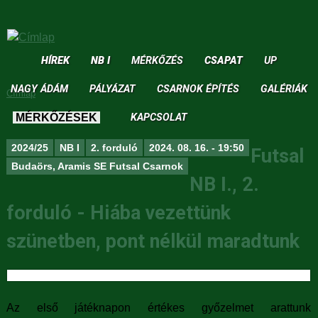
Jump to navigation
HÍREK
NB I
MÉRKŐZÉS
CSAPAT
UP
NAGY ÁDÁM
PÁLYÁZAT
CSARNOK ÉPÍTÉS
GALÉRIÁK
Címlap
J
KAPCSOLAT
MÉRKŐZÉSEK
e
2024/25
NB I
2. forduló
2024. 08. 16. - 19:50
Futsal
l
Budaörs, Aramis SE Futsal Csarnok
NB I., 2.
e
forduló - Hiába vezettünk
n
szünetben, pont nélkül maradtunk
l
e
g
Az első játéknapon értékes győzelmet arattunk